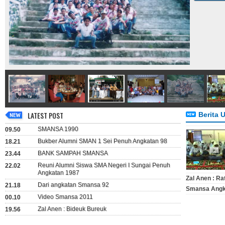
LATEST POST
Berita 
SMANSA 1990
09.50
Bukber Alumni SMAN 1 Sei Penuh Angkatan 98
18.21
BANK SAMPAH SMANSA
23.44
Reuni Alumni Siswa SMA Negeri I Sungai Penuh
22.02
Angkatan 1987
Zal Anen : Ra
Dari angkatan Smansa 92
21.18
Smansa Angk
Video Smansa 2011
00.10
Zal Anen : Bideuk Bureuk
19.56