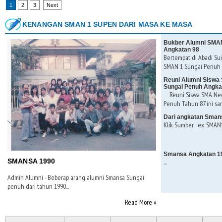
1
2
3
Next
KENANGAN SMAN 1 SUPEN DARI MASA KE MASA
Bukber Alumni SMAN
Angkatan 98
Bertempat di Abadi Sui
SMAN 1 Sungai Penuh K
Reuni Alumni Siswa 
Sungai Penuh Angka
Reuni Siswa SMA Nege
Penuh Tahun 87 ini san
Dari angkatan Sman
Klik Sumber : ex. SMANS
Smansa Angkatan 1
SMANSA 1990
...
Admin Alumni - Beberap arang alumni Smansa Sungai
penuh dari tahun 1990...
Read More »