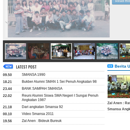
sambil men
Kegiatan in
dan telah 
Read mo
LATEST POST
Berita 
SMANSA 1990
09.50
Bukber Alumni SMAN 1 Sei Penuh Angkatan 98
18.21
BANK SAMPAH SMANSA
23.44
Reuni Alumni Siswa SMA Negeri I Sungai Penuh
22.02
Angkatan 1987
Zal Anen : Ra
Dari angkatan Smansa 92
21.18
Smansa Angk
Video Smansa 2011
00.10
Zal Anen : Bideuk Bureuk
19.56