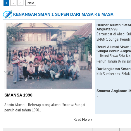
1
2
3
Next
KENANGAN SMAN 1 SUPEN DARI MASA KE MASA
Bukber Alumni SMAN
Angkatan 98
Bertempat di Abadi Sui
SMAN 1 Sungai Penuh K
Reuni Alumni Siswa 
Sungai Penuh Angka
Reuni Siswa SMA Nege
Penuh Tahun 87 ini san
Dari angkatan Sman
Klik Sumber : ex. SMANS
Smansa Angkatan 1
SMANSA 1990
...
Admin Alumni - Beberap arang alumni Smansa Sungai
penuh dari tahun 1990...
Read More »