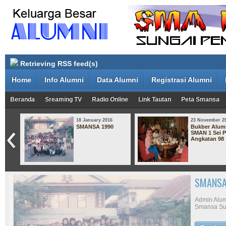
Retrieving RSS feed(s)
Home
Info Alumni
Data Alumni
Registrasi Alumni
Beranda
Sreaming TV
Radio Online
Link Tautan
Peta Smansa
18 January 2016
23 November 2
atan
SMANSA 1990
Bukber Alum
SMAN 1 Sei 
Angkatan 98
Bukber 
Penuh A
Bertempat d
SMAN 1 Sun