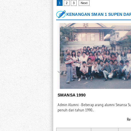
1
2
3
Next
KENANGAN SMAN 1 SUPEN DAR
SMANSA 1990
Admin Alumni - Beberap arang alumni Smansa S
penuh dari tahun 1990...
Re