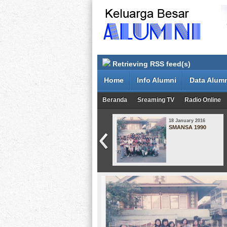
Retrieving RSS feed(s)
Home
Info Alumni
Data Alum
Beranda
Sreaming TV
Radio Online
08 May 2015
18 January 2016
Smansa Angkatan
SMANSA 1990
1998-2001