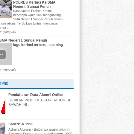
POLRES Kerinci Ke SMA
Negeri I Sungai Penuh
-
Kasatlantas Prolres Kerinci
beberapa waktu lalu mengunjungi
SMA Negeri I Sungai Penuh dalam
 sosialisasi Tertib Lalu Lintas, mengingat
nya ...
un yang lalu
SMA Negeri 1 Sungai Penuh
lagu kerinci terbaru - opening
-
un yang lalu
R POST
Pendaftaran Data Alumni Online
SILAKAN PILIH KATEGORI TAHUN DI
BAWAH INI :
SMANSA 1990
Admin Alumni - Beberap arang alumni
Smansa Sungai penuh dari tahun 1990