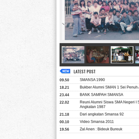
LATEST POST
SMANSA 1990
09.50
Bukber Alumni SMAN 1 Sei Penuh 
18.21
BANK SAMPAH SMANSA
23.44
Reuni Alumni Siswa SMA Negeri I
22.02
Angkatan 1987
Dari angkatan Smansa 92
21.18
Video Smansa 2011
00.10
Zal Anen : Bideuk Bureuk
19.56