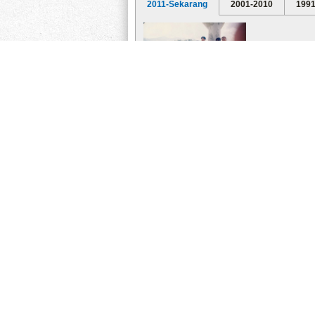
2011-Sekarang
2001-2010
1991
Smansa Angkatan 1998-
2001
...
VIDEO & FILM
BANK SAMPAH SMANSA
Hiburan : Mr. BEAN
S