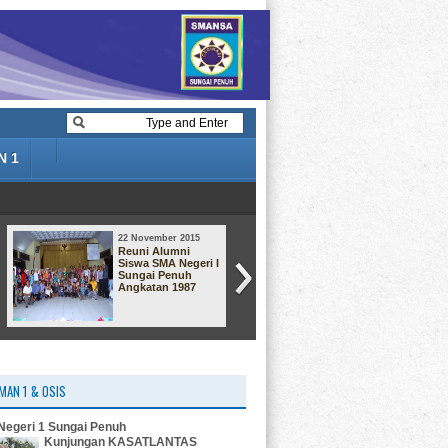
N 1
22 November 2015
22 November 2015
Reuni Alumni
Dari angkatan
Siswa SMA Negeri I
Smansa 92
Sungai Penuh
Angkatan 1987
MAN 1 & OSIS
egeri 1 Sungai Penuh
Kunjungan KASATLANTAS