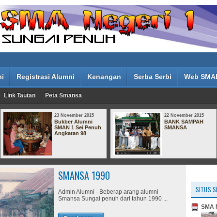
ni
Registrasi Alumni
Kenangan
Serba Serbi
Web SMA
Link Tautan
Peta Smansa
23 November 2015
22 November 2015
Bukber Alumni
BANK SAMPAH
SMAN 1 Sei Penuh
SMANSA
Angkatan 98
SMANSA 1990
SITUS S
Admin Alumni - Beberap arang alumni
Smansa Sungai penuh dari tahun 1990 ...
SMA N