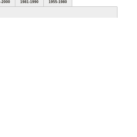
-2000
1981-1990
1955-1980
See all videos
Video Smansa 2011
Zal Anen : Bideuk Bureuk
MAN 1 SUNGAI PENUH
Zal Anen : Ratai Puteh