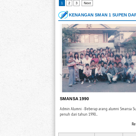
1
2
3
Next
KENANGAN SMAN 1 SUPEN DAR
SMANSA 1990
Admin Alumni - Beberap arang alumni Smansa S
penuh dari tahun 1990...
Re