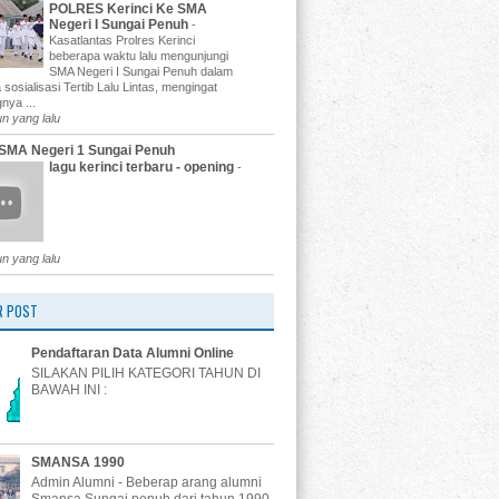
POLRES Kerinci Ke SMA
Negeri I Sungai Penuh
-
Kasatlantas Prolres Kerinci
beberapa waktu lalu mengunjungi
SMA Negeri I Sungai Penuh dalam
 sosialisasi Tertib Lalu Lintas, mengingat
nya ...
un yang lalu
SMA Negeri 1 Sungai Penuh
lagu kerinci terbaru - opening
-
un yang lalu
R POST
Pendaftaran Data Alumni Online
SILAKAN PILIH KATEGORI TAHUN DI
BAWAH INI :
SMANSA 1990
Admin Alumni - Beberap arang alumni
Smansa Sungai penuh dari tahun 1990