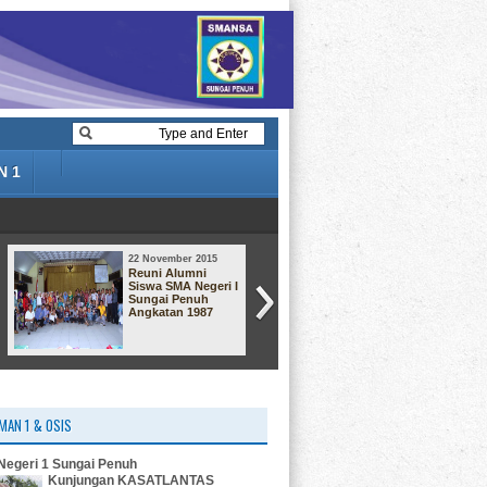
N 1
22 November 2015
22 November 2015
Reuni Alumni
Dari angkatan
Siswa SMA Negeri I
Smansa 92
Sungai Penuh
Angkatan 1987
MAN 1 & OSIS
egeri 1 Sungai Penuh
Kunjungan KASATLANTAS