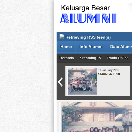
Retrieving RSS feed(s)
Home
Info Alumni
Data Alum
Beranda
Sreaming TV
Radio Online
08 May 2015
18 January 2016
Smansa Angkatan
SMANSA 1990
1998-2001