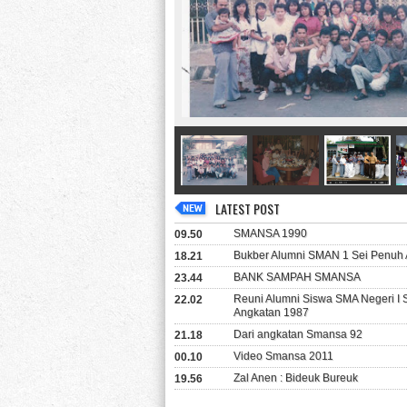
LATEST POST
SMANSA 1990
09.50
Bukber Alumni SMAN 1 Sei Penuh 
18.21
BANK SAMPAH SMANSA
23.44
Reuni Alumni Siswa SMA Negeri I
22.02
Angkatan 1987
Dari angkatan Smansa 92
21.18
Video Smansa 2011
00.10
Zal Anen : Bideuk Bureuk
19.56