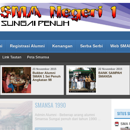
ni
Registrasi Alumni
Kenangan
Serba Serbi
Web SMA
Link Tautan
Peta Smansa
23 November 2015
22 November 2015
Bukber Alumni
BANK SAMPAH
SMAN 1 Sei Penuh
SMANSA
Angkatan 98
Bukber Alumni SMAN 1 Sei
Penuh Angkatan 98
SITUS S
Bertempat di Abadi Suite, kemarin alumni
SMA N
SMAN 1 Sungai Penuh Kerinci berkumpul