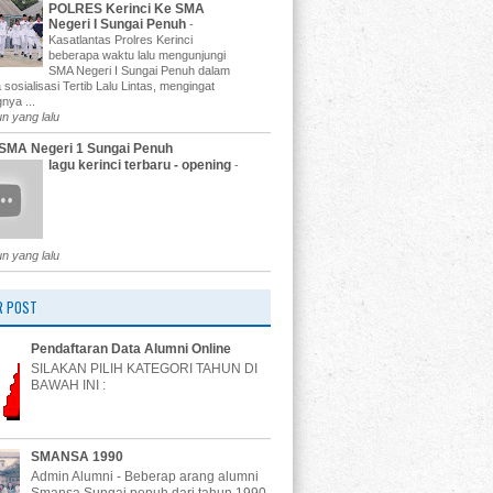
POLRES Kerinci Ke SMA
Negeri I Sungai Penuh
-
Kasatlantas Prolres Kerinci
beberapa waktu lalu mengunjungi
SMA Negeri I Sungai Penuh dalam
 sosialisasi Tertib Lalu Lintas, mengingat
nya ...
un yang lalu
SMA Negeri 1 Sungai Penuh
lagu kerinci terbaru - opening
-
un yang lalu
R POST
Pendaftaran Data Alumni Online
SILAKAN PILIH KATEGORI TAHUN DI
BAWAH INI :
SMANSA 1990
Admin Alumni - Beberap arang alumni
Smansa Sungai penuh dari tahun 1990