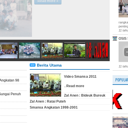
sambil menggelar acara buka bersama.
Kegiatan ini sekaligus menjadi ajang reuni
dan telah menjadi agenda tahunan yan ...
Read more »
rangka
penting
11 tah
OSIS 
Berita Utama
11 tah
Video Smansa 2011
POPULA
Angkatan 98
...
Read more
 Sungai Penuh
Zal Anen : Bideuk Bureuk
Zal Anen : Ratai Puteh
Smansa Angkatan 1998-2001