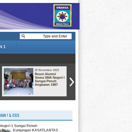
N 1
22 November 2015
22 November 2015
Reuni Alumni
Dari angkatan
Siswa SMA Negeri I
Smansa 92
Sungai Penuh
Angkatan 1987
MAN 1 & OSIS
egeri 1 Sungai Penuh
Kunjungan KASATLANTAS