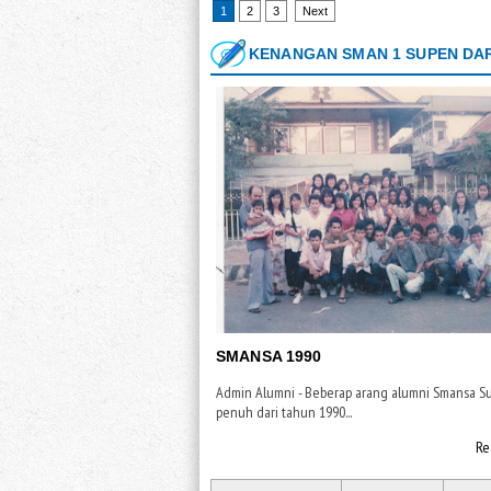
1
2
3
Next
KENANGAN SMAN 1 SUPEN DAR
SMANSA 1990
Admin Alumni - Beberap arang alumni Smansa S
penuh dari tahun 1990...
Re