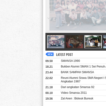
LATEST POST
SMANSA 1990
09.50
Bukber Alumni SMAN 1 Sei Penuh 
18.21
BANK SAMPAH SMANSA
23.44
Reuni Alumni Siswa SMA Negeri I
22.02
Angkatan 1987
Dari angkatan Smansa 92
21.18
Video Smansa 2011
00.10
Zal Anen : Bideuk Bureuk
19.56