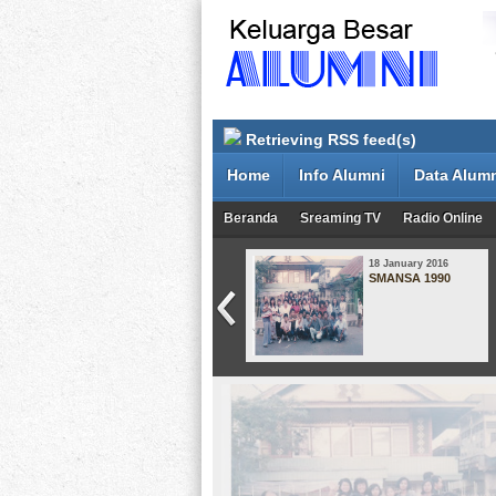
Retrieving RSS feed(s)
Home
Info Alumni
Data Alum
Beranda
Sreaming TV
Radio Online
08 May 2015
18 January 2016
Smansa Angkatan
SMANSA 1990
1998-2001