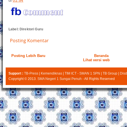
di
02.54
Label:
Direktori Guru
Posting Komentar
Posting Lebih Baru
Beranda
Lihat versi web
Support :
TB-Press
|
Kemendiknas
|
TIM ICT - SMAN 1 SPN
|
TB Group
|
Disd
Copyright © 2013.
SMA Negeri 1 Sungai Penuh
- All Rights Reserved