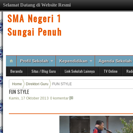
Selamat Datang di Website Resmi
SMA Negeri 1
Sungai Penuh
Profil Sekolah
Kependidikan
Agenda Sekolah
Beranda
Situs / Blog Guru
Link Sekolah Lainnya
TV Online
Rad
Home
Direktori Guru
FUN STYLE
FUN STYLE
Kamis, 17 Oktober 2013
0 komentar