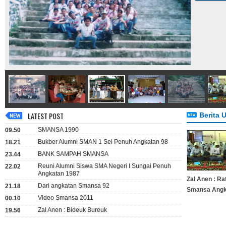
LATEST POST
Berita 
SMANSA 1990
09.50
Bukber Alumni SMAN 1 Sei Penuh Angkatan 98
18.21
BANK SAMPAH SMANSA
23.44
Reuni Alumni Siswa SMA Negeri I Sungai Penuh
22.02
Angkatan 1987
Zal Anen : Ra
Dari angkatan Smansa 92
21.18
Smansa Angk
Video Smansa 2011
00.10
Zal Anen : Bideuk Bureuk
19.56