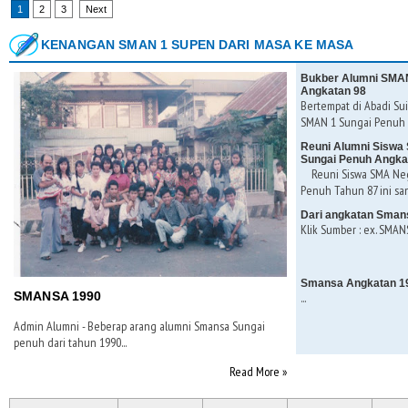
1
2
3
Next
KENANGAN SMAN 1 SUPEN DARI MASA KE MASA
Bukber Alumni SMAN
Angkatan 98
Bertempat di Abadi Sui
SMAN 1 Sungai Penuh K
Reuni Alumni Siswa 
Sungai Penuh Angka
Reuni Siswa SMA Nege
Penuh Tahun 87 ini san
Dari angkatan Sman
Klik Sumber : ex. SMANS
Smansa Angkatan 1
SMANSA 1990
...
Admin Alumni - Beberap arang alumni Smansa Sungai
penuh dari tahun 1990...
Read More »