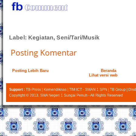
Label:
Kegiatan
,
Seni/Tari/Musik
Posting Komentar
Posting Lebih Baru
Beranda
Lihat versi web
Support :
TB-Press
|
Kemendiknas
|
TIM ICT - SMAN 1 SPN
|
TB Group
|
Disd
Copyright © 2013.
SMA Negeri 1 Sungai Penuh
- All Rights Reserved