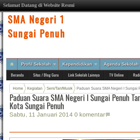
Selamat Datang di Website Resmi
SMA Negeri 1
Sungai Penuh
Profil Sekolah
Kependidikan
Agenda Sekolah
Beranda
Situs / Blog Guru
Link Sekolah Lainnya
TV Online
Rad
Home
Kegiatan
Seni/Tari/Musik
Paduan Suara SMA Negeri I Sungai P
Paduan Suara SMA Negeri I Sungai Penuh Ta
Sungai Penuh
Kota Sungai Penuh
Sabtu, 11 Januari 2014
0 komentar