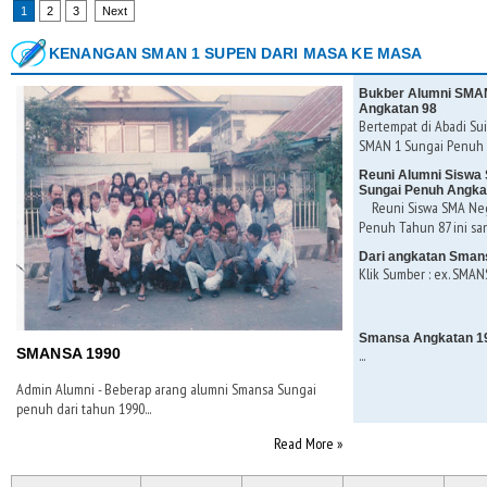
1
2
3
Next
KENANGAN SMAN 1 SUPEN DARI MASA KE MASA
Bukber Alumni SMAN
Angkatan 98
Bertempat di Abadi Sui
SMAN 1 Sungai Penuh K
Reuni Alumni Siswa 
Sungai Penuh Angka
Reuni Siswa SMA Nege
Penuh Tahun 87 ini san
Dari angkatan Sman
Klik Sumber : ex. SMANS
Smansa Angkatan 1
SMANSA 1990
...
Admin Alumni - Beberap arang alumni Smansa Sungai
penuh dari tahun 1990...
Read More »