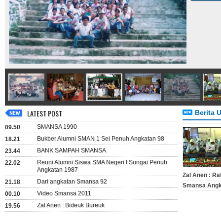
LATEST POST
Berita 
SMANSA 1990
09.50
Bukber Alumni SMAN 1 Sei Penuh Angkatan 98
18.21
BANK SAMPAH SMANSA
23.44
Reuni Alumni Siswa SMA Negeri I Sungai Penuh
22.02
Angkatan 1987
Zal Anen : Ra
Dari angkatan Smansa 92
21.18
Smansa Angk
Video Smansa 2011
00.10
Zal Anen : Bideuk Bureuk
19.56