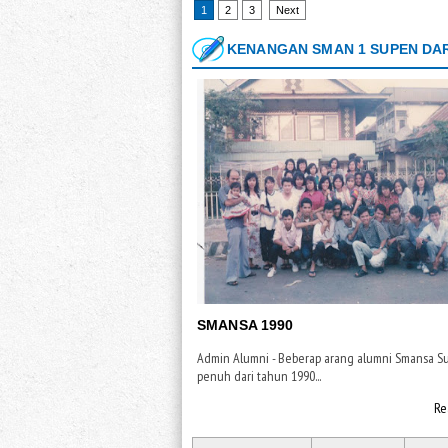
1
2
3
Next
KENANGAN SMAN 1 SUPEN DAR
SMANSA 1990
Admin Alumni - Beberap arang alumni Smansa S
penuh dari tahun 1990...
Re