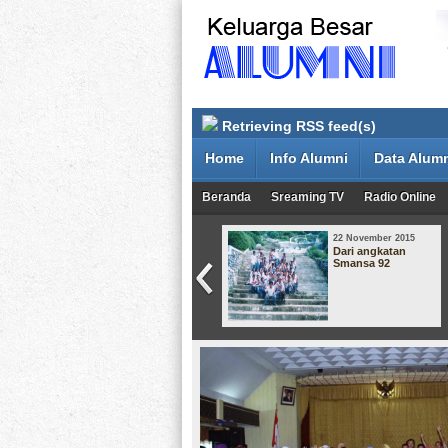
Retrieving RSS feed(s)
Home
Info Alumni
Data Alum
Beranda
Sreaming TV
Radio Online
22 November 2015
22 November 2015
Reuni Alumni
Dari angkatan
Siswa SMA Negeri I
Smansa 92
Sungai Penuh
Angkatan 1987