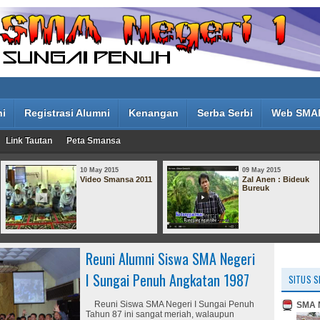
ni
Registrasi Alumni
Kenangan
Serba Serbi
Web SMA
Link Tautan
Peta Smansa
10 May 2015
09 May 2015
Video Smansa 2011
Zal Anen : Bideuk
Bureuk
Reuni Alumni Siswa SMA Negeri
I Sungai Penuh Angkatan 1987
SITUS S
Reuni Siswa SMA Negeri I Sungai Penuh
SMA N
Tahun 87 ini sangat meriah, walaupun