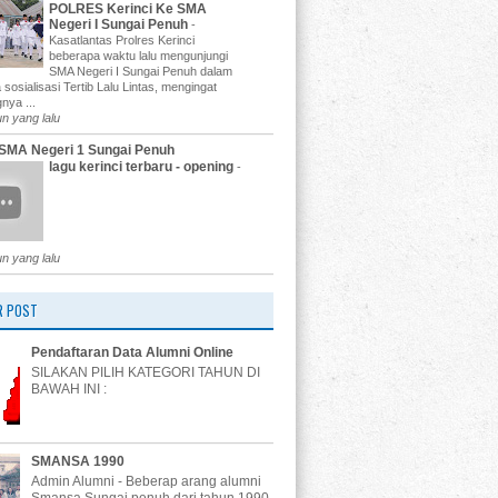
POLRES Kerinci Ke SMA
Negeri I Sungai Penuh
-
Kasatlantas Prolres Kerinci
beberapa waktu lalu mengunjungi
SMA Negeri I Sungai Penuh dalam
 sosialisasi Tertib Lalu Lintas, mengingat
nya ...
un yang lalu
SMA Negeri 1 Sungai Penuh
lagu kerinci terbaru - opening
-
un yang lalu
R POST
Pendaftaran Data Alumni Online
SILAKAN PILIH KATEGORI TAHUN DI
BAWAH INI :
SMANSA 1990
Admin Alumni - Beberap arang alumni
Smansa Sungai penuh dari tahun 1990