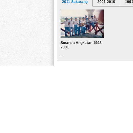
2011-Sekarang
2001-2010
1991
Smansa Angkatan 1998-
2001
...
VIDEO & FILM
BANK SAMPAH SMANSA
Hiburan : Mr. BEAN
S