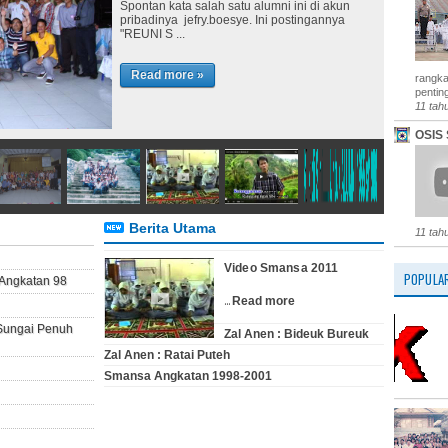
Spontan kata salah satu alumni ini di akun
pribadinya jefry.boesye. Ini postingannya
"REUNI S ...
Read more »
rangka
penting
11 tah
OSIS 
Berita Utama
11 tah
Video Smansa 2011
POPULA
Angkatan 98
...
Read more
 Sungai Penuh
Zal Anen : Bideuk Bureuk
Zal Anen : Ratai Puteh
Smansa Angkatan 1998-2001