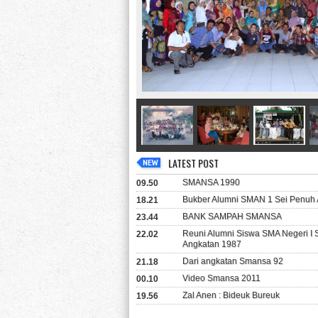
LATEST POST
SMANSA 1990
09.50
Bukber Alumni SMAN 1 Sei Penuh 
18.21
BANK SAMPAH SMANSA
23.44
Reuni Alumni Siswa SMA Negeri I
22.02
Angkatan 1987
Dari angkatan Smansa 92
21.18
Video Smansa 2011
00.10
Zal Anen : Bideuk Bureuk
19.56