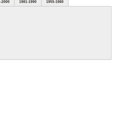
-2000
1981-1990
1955-1980
See all videos
Video Smansa 2011
Zal Anen : Bideuk Bureuk
MAN 1 SUNGAI PENUH
Zal Anen : Ratai Puteh