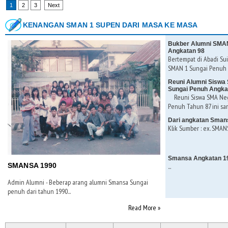
1
2
3
Next
KENANGAN SMAN 1 SUPEN DARI MASA KE MASA
Bukber Alumni SMAN
Angkatan 98
Bertempat di Abadi Sui
SMAN 1 Sungai Penuh K
Reuni Alumni Siswa 
Sungai Penuh Angka
Reuni Siswa SMA Nege
Penuh Tahun 87 ini san
Dari angkatan Sman
Klik Sumber : ex. SMANS
Smansa Angkatan 1
SMANSA 1990
...
Admin Alumni - Beberap arang alumni Smansa Sungai
penuh dari tahun 1990...
Read More »