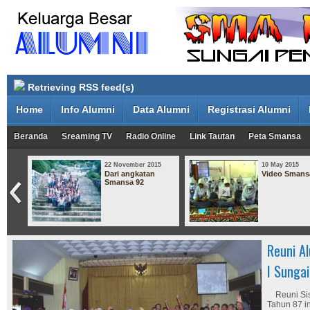
Retrieving RSS feed(s)
Home
Info Alumni
Data Alumni
Registrasi Alumni
Beranda
Sreaming TV
Radio Online
Link Tautan
Peta Smansa
15
22 November 2015
10 May 2015
Dari angkatan
Video Smans
eri I
Smansa 92
7
Reuni A
I Sunga
Reuni Sis
Tahun 87 i