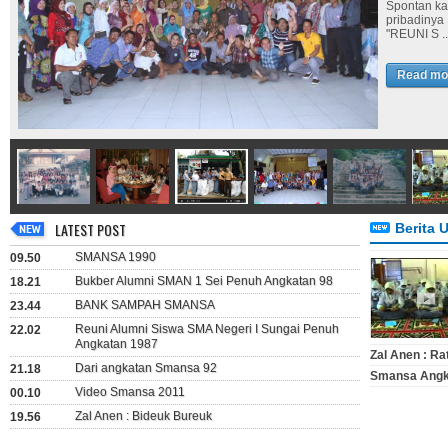
Spontan kat
pribadinya 
"REUNI S ..
Read mo
Dari an
Klik Sumber
LATEST POST
Berita 
Read mo
SMANSA 1990
09.50
Bukber Alumni SMAN 1 Sei Penuh Angkatan 98
18.21
BANK SAMPAH SMANSA
23.44
Reuni Alumni Siswa SMA Negeri I Sungai Penuh
22.02
Angkatan 1987
Zal Anen : Ra
Dari angkatan Smansa 92
21.18
Smansa Angk
Video Smansa 2011
00.10
Zal Anen : Bideuk Bureuk
19.56