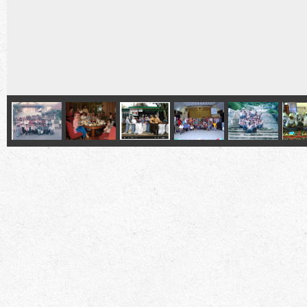
LATEST POST
Berita 
SMANSA 1990
09.50
Bukber Alumni SMAN 1 Sei Penuh Angkatan 98
18.21
BANK SAMPAH SMANSA
23.44
Reuni Alumni Siswa SMA Negeri I Sungai Penuh
22.02
Angkatan 1987
Zal Anen : Ra
Dari angkatan Smansa 92
21.18
Smansa Angk
Video Smansa 2011
00.10
Zal Anen : Bideuk Bureuk
19.56