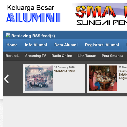
Retrieving RSS feed(s)
Home
Info Alumni
Data Alumni
Registrasi Alumni
Beranda
Sreaming TV
Radio Online
Link Tautan
Peta Smansa
18 January 2016
23 No
SMANSA 1990
Bukb
SMAN
Angka