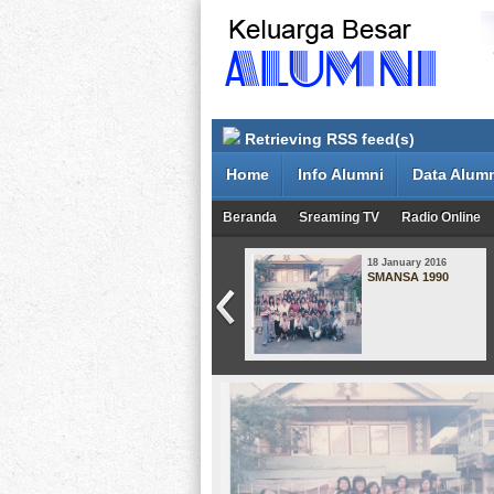
Retrieving RSS feed(s)
Home
Info Alumni
Data Alum
Beranda
Sreaming TV
Radio Online
08 May 2015
18 January 2016
Smansa Angkatan
SMANSA 1990
1998-2001