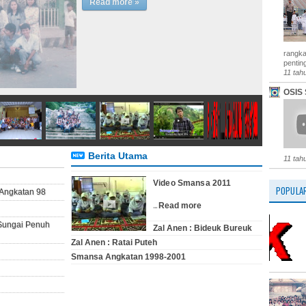
sambil menggelar acara buka bersama.
Kegiatan ini sekaligus menjadi ajang reuni
dan telah menjadi agenda tahunan yan ...
Read more »
rangka
penting
11 tah
OSIS 
Berita Utama
11 tah
Video Smansa 2011
POPULA
Angkatan 98
...
Read more
 Sungai Penuh
Zal Anen : Bideuk Bureuk
Zal Anen : Ratai Puteh
Smansa Angkatan 1998-2001