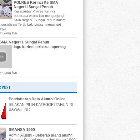
POLRES Kerinci Ke SMA
Negeri I Sungai Penuh
-
Kasatlantas Prolres Kerinci
beberapa waktu lalu mengunjungi
SMA Negeri I Sungai Penuh dalam
 sosialisasi Tertib Lalu Lintas, mengingat
nya ...
un yang lalu
SMA Negeri 1 Sungai Penuh
lagu kerinci terbaru - opening
-
un yang lalu
R POST
Pendaftaran Data Alumni Online
SILAKAN PILIH KATEGORI TAHUN DI
BAWAH INI :
SMANSA 1990
Admin Alumni - Beberap arang alumni
Smansa Sungai penuh dari tahun 1990