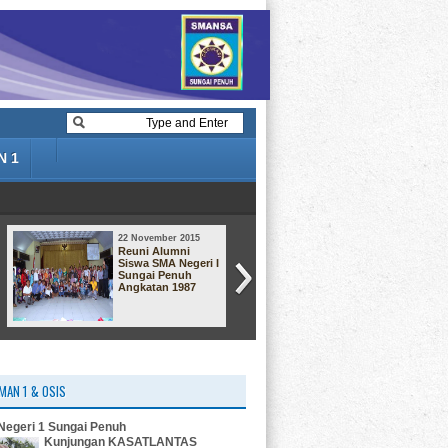
N 1
22 November 2015
22 November 2015
Reuni Alumni
Dari angkatan
Siswa SMA Negeri I
Smansa 92
Sungai Penuh
Angkatan 1987
MAN 1 & OSIS
egeri 1 Sungai Penuh
Kunjungan KASATLANTAS