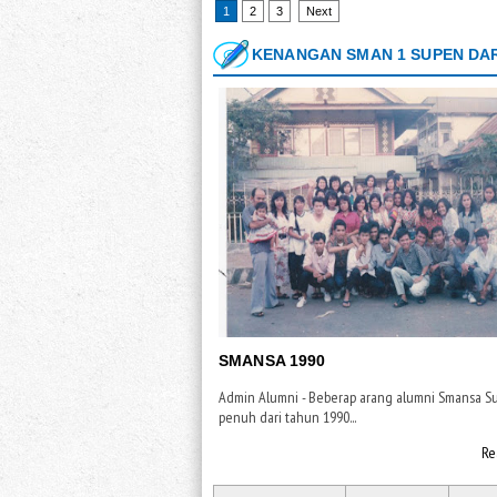
1
2
3
Next
KENANGAN SMAN 1 SUPEN DAR
SMANSA 1990
Admin Alumni - Beberap arang alumni Smansa S
penuh dari tahun 1990...
Re