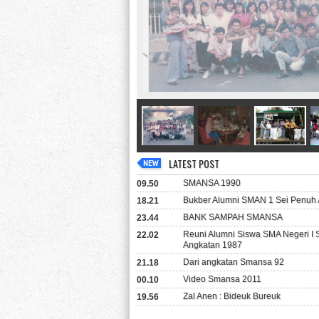
LATEST POST
SMANSA 1990
09.50
Bukber Alumni SMAN 1 Sei Penuh 
18.21
BANK SAMPAH SMANSA
23.44
Reuni Alumni Siswa SMA Negeri I
22.02
Angkatan 1987
Dari angkatan Smansa 92
21.18
Video Smansa 2011
00.10
Zal Anen : Bideuk Bureuk
19.56