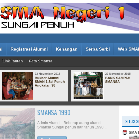
ni
Registrasi Alumni
Kenangan
Serba Serbi
Web SMA
Link Tautan
Peta Smansa
23 November 2015
22 November 2015
Bukber Alumni
BANK SAMPAH
SMAN 1 Sei Penuh
SMANSA
Angkatan 98
Bukber Alumni SMAN 1 Sei
Penuh Angkatan 98
SITUS S
Bertempat di Abadi Suite, kemarin alumni
SMA N
SMAN 1 Sungai Penuh Kerinci berkumpul