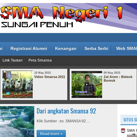
ni
Registrasi Alumni
Kenangan
Serba Serbi
Web SMA
Link Tautan
Peta Smansa
10 May 2015
09 May 2015
Video Smansa 2011
Zal Anen : Bideuk
Bureuk
Dari angkatan Smansa 92
SITUS S
Klik Sumber : ex. SMANSA 92 ...
SMA N
Read more »