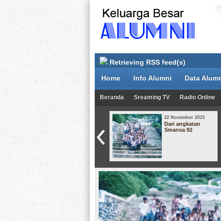
Retrieving RSS feed(s)
Home
Info Alumni
Data Alum
Beranda
Sreaming TV
Radio Online
22 November 2015
22 November 2015
Reuni Alumni
Dari angkatan
Siswa SMA Negeri I
Smansa 92
Sungai Penuh
Angkatan 1987