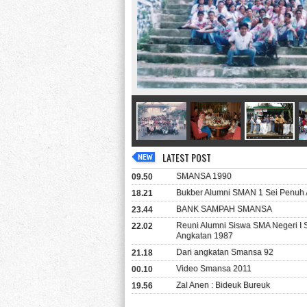
LATEST POST
SMANSA 1990
09.50
Bukber Alumni SMAN 1 Sei Penuh 
18.21
BANK SAMPAH SMANSA
23.44
Reuni Alumni Siswa SMA Negeri I
22.02
Angkatan 1987
Dari angkatan Smansa 92
21.18
Video Smansa 2011
00.10
Zal Anen : Bideuk Bureuk
19.56