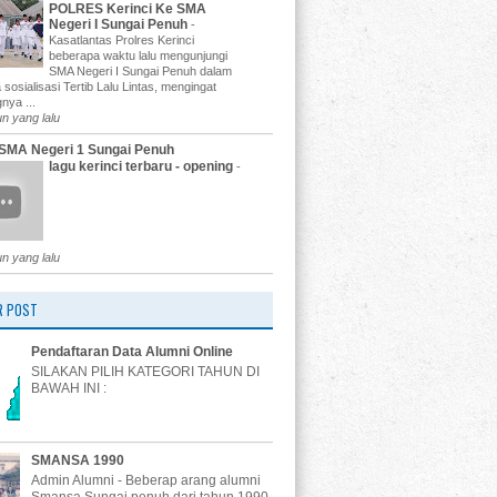
POLRES Kerinci Ke SMA
Negeri I Sungai Penuh
-
Kasatlantas Prolres Kerinci
beberapa waktu lalu mengunjungi
SMA Negeri I Sungai Penuh dalam
 sosialisasi Tertib Lalu Lintas, mengingat
nya ...
un yang lalu
SMA Negeri 1 Sungai Penuh
lagu kerinci terbaru - opening
-
un yang lalu
R POST
Pendaftaran Data Alumni Online
SILAKAN PILIH KATEGORI TAHUN DI
BAWAH INI :
SMANSA 1990
Admin Alumni - Beberap arang alumni
Smansa Sungai penuh dari tahun 1990