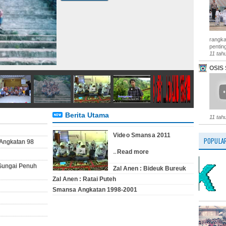
rangka
penting
11 tah
OSIS 
Berita Utama
11 tah
Video Smansa 2011
POPULA
Angkatan 98
...
Read more
 Sungai Penuh
Zal Anen : Bideuk Bureuk
Zal Anen : Ratai Puteh
Smansa Angkatan 1998-2001