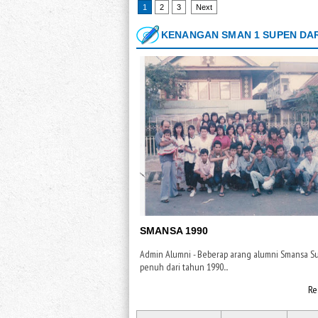
1
2
3
Next
KENANGAN SMAN 1 SUPEN DAR
SMANSA 1990
Admin Alumni - Beberap arang alumni Smansa S
penuh dari tahun 1990...
Re