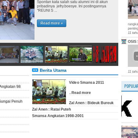
Spontan kata salah satu alumni ini di akun
pribadinya jefry.boesye. Ini postingannya
"REUNI S ...
Read more »
rangka
penting
11 tah
OSIS 
Berita Utama
11 tah
Video Smansa 2011
POPULA
Angkatan 98
...
Read more
 Sungai Penuh
Zal Anen : Bideuk Bureuk
Zal Anen : Ratai Puteh
Smansa Angkatan 1998-2001