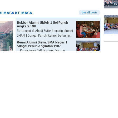
See all posts
I MASA KE MASA
Bukber Alumni SMAN 1 Sei Penuh
Angkatan 98
Bertempat di Abadi Suite, kemarin alumni
SMAN 1 Sungai Penuh Kerinci berkump...
Reuni Alumni Siswa SMA Negeri I
Sungai Penuh Angkatan 1987
Reuni Siswa SMA Negeri I Sungai
Penuh Tahun 87 ini sangat...
Dari angkatan Smansa 92
Klik Sumber : ex. SMANSA 92 ...
Smansa Angkatan 1998-2001
...
ungai
ad More »