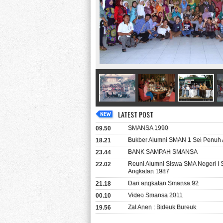
LATEST POST
SMANSA 1990
09.50
Bukber Alumni SMAN 1 Sei Penuh 
18.21
BANK SAMPAH SMANSA
23.44
Reuni Alumni Siswa SMA Negeri I
22.02
Angkatan 1987
Dari angkatan Smansa 92
21.18
Video Smansa 2011
00.10
Zal Anen : Bideuk Bureuk
19.56