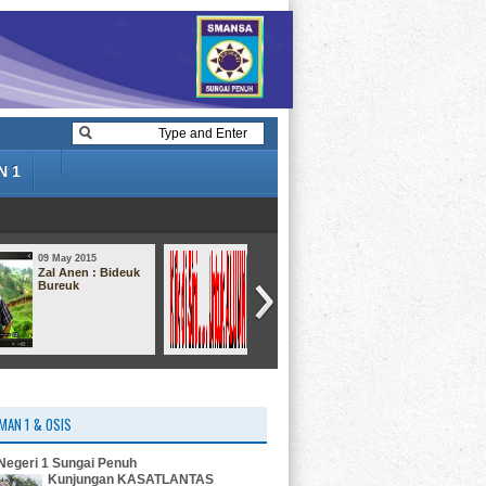
N 1
09 May 2015
09 May 2015
Pendaftaran Data
Hiburan : Mr. BEAN
Alumni Online
MAN 1 & OSIS
egeri 1 Sungai Penuh
Kunjungan KASATLANTAS