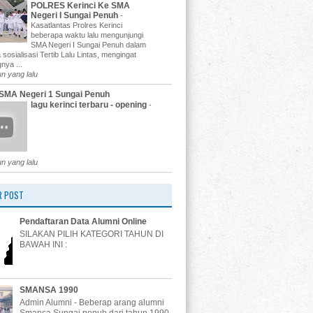
POLRES Kerinci Ke SMA
Negeri I Sungai Penuh
-
Kasatlantas Prolres Kerinci
beberapa waktu lalu mengunjungi
SMA Negeri I Sungai Penuh dalam
 sosialisasi Tertib Lalu Lintas, mengingat
nya ...
un yang lalu
SMA Negeri 1 Sungai Penuh
lagu kerinci terbaru - opening
-
un yang lalu
R POST
Pendaftaran Data Alumni Online
SILAKAN PILIH KATEGORI TAHUN DI
BAWAH INI :
SMANSA 1990
Admin Alumni - Beberap arang alumni
Smansa Sungai penuh dari tahun 1990