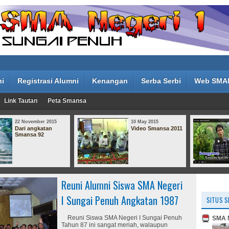
ni
Registrasi Alumni
Kenangan
Serba Serbi
Web SMA
Link Tautan
Peta Smansa
10 May 2015
09 May 2015
Video Smansa 2011
Zal Anen : Bideuk
Bureuk
Reuni Alumni Siswa SMA Negeri
I Sungai Penuh Angkatan 1987
SITUS S
Reuni Siswa SMA Negeri I Sungai Penuh
SMA N
Tahun 87 ini sangat meriah, walaupun