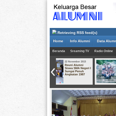
Retrieving RSS feed(s)
Home
Info Alumni
Data Alum
Beranda
Sreaming TV
Radio Online
22 November 2015
22 November 2015
Reuni Alumni
Dari angkatan
Siswa SMA Negeri I
Smansa 92
Sungai Penuh
Angkatan 1987