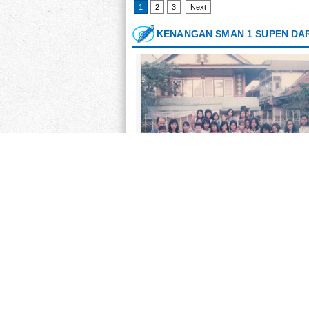
1
2
3
Next
KENANGAN SMAN 1 SUPEN DAR
SMANSA 1990
Admin Alumni - Beberap arang alumni Smansa S
penuh dari tahun 1990...
Re